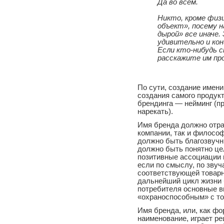
Да во всем.
Никто, кроме физи
объект», посему на
дырой» все иначе.
удивительно и кон
Если кто-нибудь с
расскажите им про
По сути, создание имени
создания самого продук
брендинга — нейминг (пр
нарекать).
Имя бренда должно отра
компании, так и филосо
должно быть благозвучн
должно быть понятно це
позитивные ассоциации 
если по смыслу, по звуч
соответствующей товарно
дальнейший цикл жизни 
потребителя основные в
«охраноспособным» с точ
Имя бренда, или, как ф
наименование, играет р