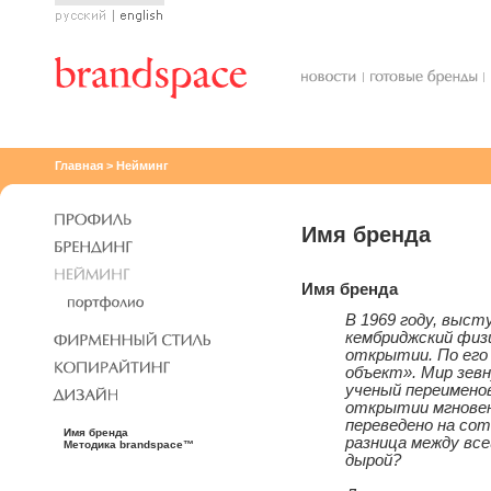
Русский
English
Главная
>
Нейминг
Имя бренда
Имя бренда
В 1969 году, выст
кембриджский физи
открытии. По его
объект». Мир зев
ученый переименов
открытии мгновен
переведено на сот
Имя бренда
разница между вс
Методика brandspace™
дырой?