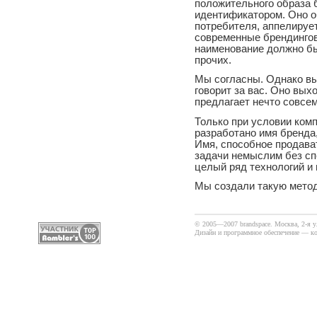
положительного образа б
идентификатором. Оно о
потребителя, аппелирует
современные брендингов
наименование должно б
прочих.
Мы согласны. Однако вы
говорит за вас. Оно вых
предлагает нечто совсем
Только при условии ком
разработано имя бренда
Имя, способное продава
задачи немыслим без с
целый ряд технологий и 
Мы создали такую метод
© 2005—2007 brandspace. Москва, 2-я 
Дизайн и программное обеспечение —
к