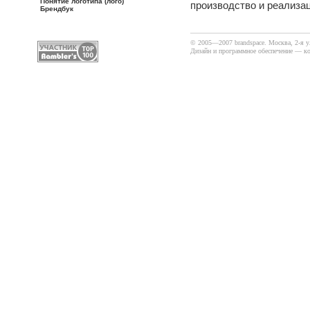
Понятие логотипа (лого)
производство и реализац
Брендбук
© 2005—2007 brandspace. Москва, 2-я 
Дизайн и программное обеспечение —
к