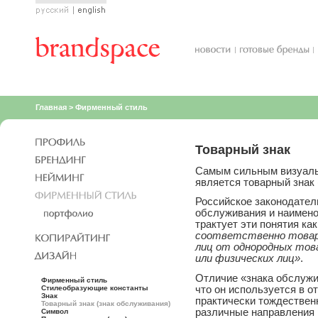
Русский
English
Главная
>
Фирменный стиль
Товарный знак
Самым сильным визуаль
является товарный знак 
Российское законодатель
обслуживания и наимено
трактует эти понятия ка
соответственно товары
лиц от однородных това
или физических лиц»
.
Отличие «знака обслужив
Фирменный стиль
что он используется в от
Стилеобразующие константы
Знак
практически тождественн
Товарный знак (знак обслуживания)
различные направления 
Символ